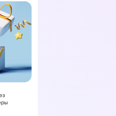
ез
еры