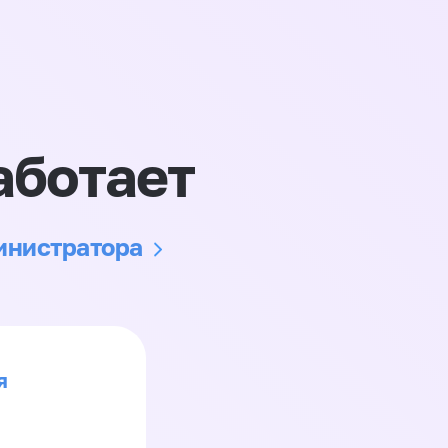
аботает
министратора
я