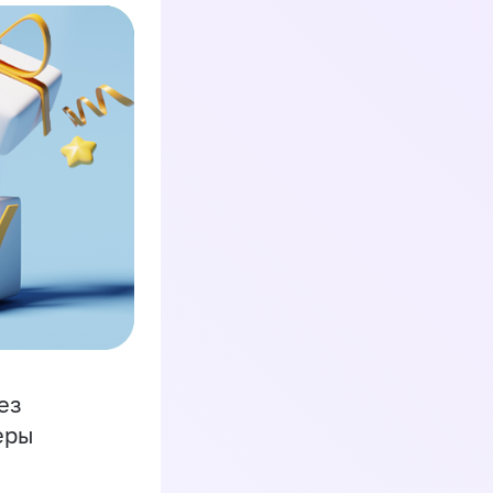
ез
еры