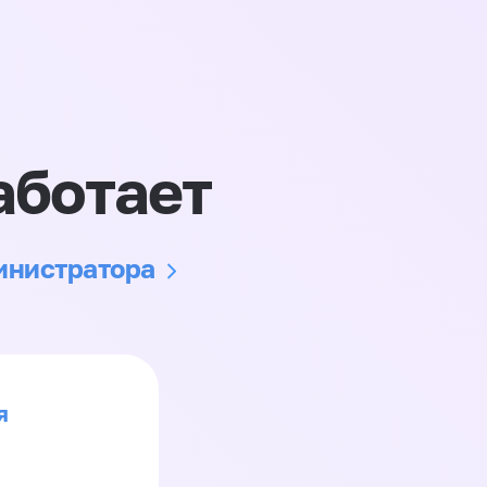
аботает
министратора
я