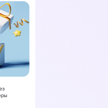
ез
еры