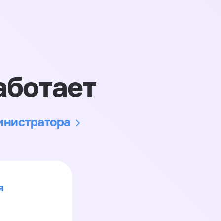
аботает
министратора
я