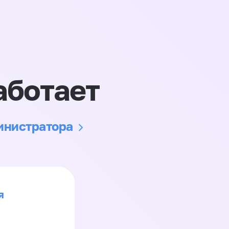
аботает
министратора
я