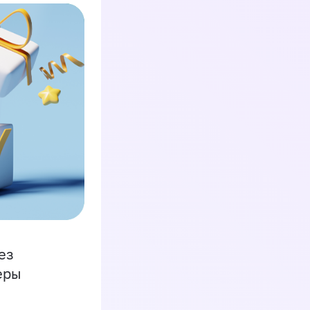
ез
еры