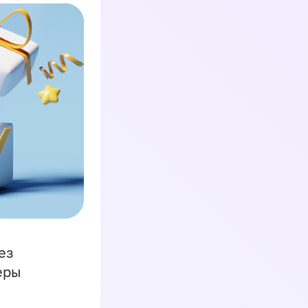
ез
еры