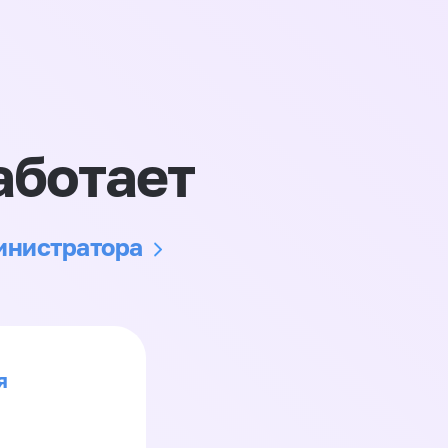
аботает
министратора
я