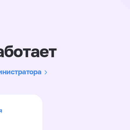
аботает
министратора
я