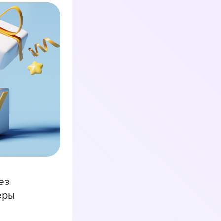
ез
еры