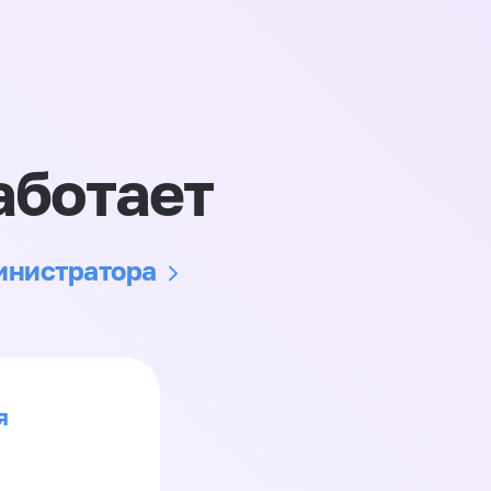
аботает
министратора
я