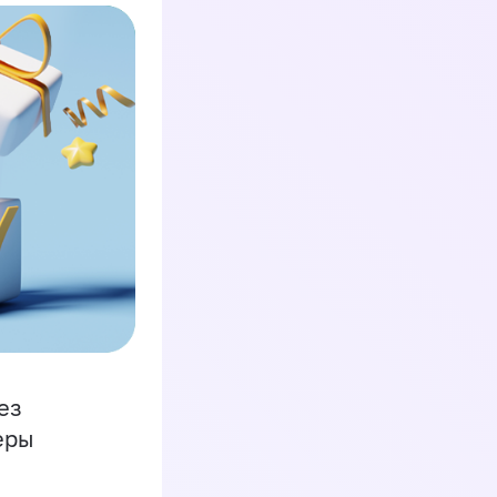
ез
еры