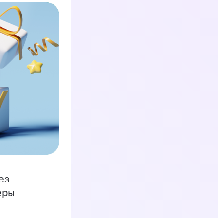
ез
еры