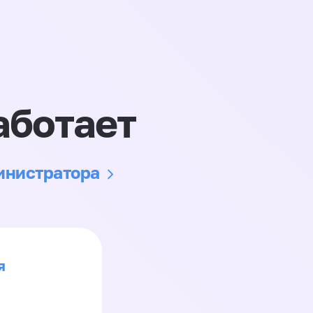
аботает
министратора
я