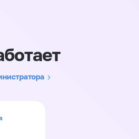
аботает
министратора
я