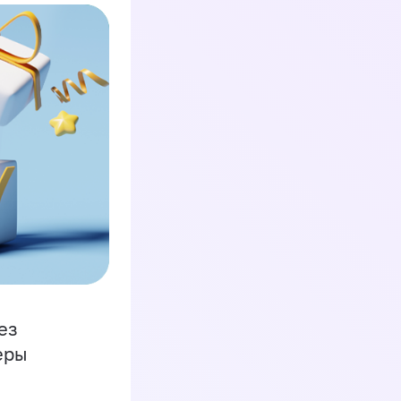
ез
еры