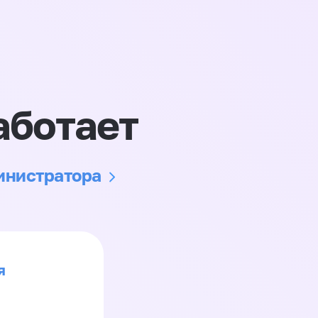
аботает
министратора
я