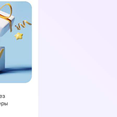
ез
еры