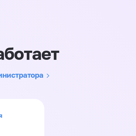
аботает
министратора
я