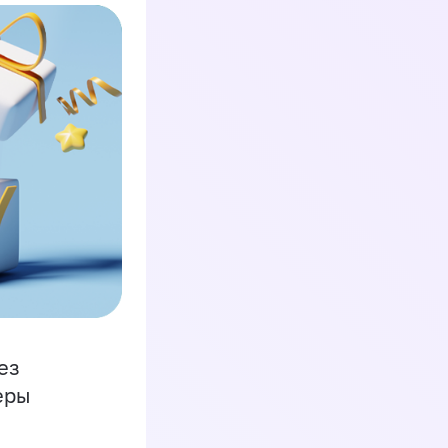
ез
еры