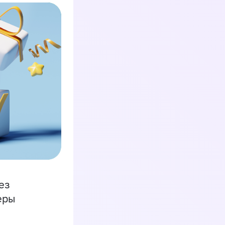
ез
еры