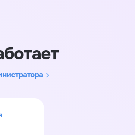
аботает
министратора
я