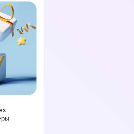
ез
еры