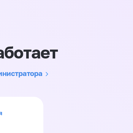
аботает
министратора
я